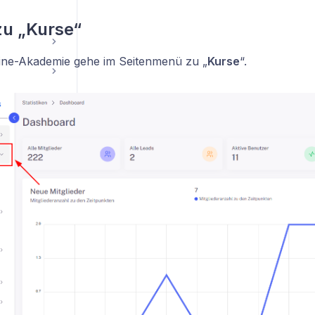
zu „Kurse“
line-Akademie gehe im Seitenmenü zu „
Kurse
“.
Konto- und Profileinstellungen
gruppen
te Fragen