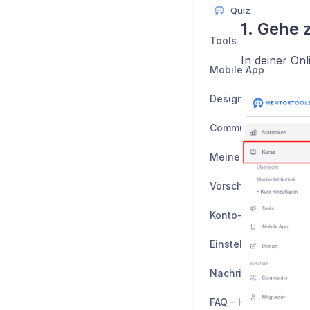
Quiz
1. Gehe 
Tools
In deiner On
Mobile App
Design
Community
Meine Mitglieder
Vorschau
Einstellungen
Nachrichten & Chat
FAQ – Häufig gestell