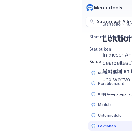
Mentortools
Suche nach Artik
Startseite
Ku
Lektion
Start mit Mentortool
Statistiken
In dieser An
Kurse
bearbeitest
Materialien 
MentorCloud
und wertvoll
Kursübersicht
Kurse
Zuletzt aktualisi
Module
Untermodule
Lektionen