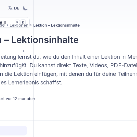
DE
eln
K
⌘
rse
Lektionen
Lektion – Lektionsinhalte
 – Lektionsinhalte
s
leitung lernst du, wie du den Inhalt einer Lektion in Me
/hinzufügst. Du kannst direkt Texte, Videos, PDF-Date
in die Lektion einfügen, mit denen du für deine Teilne
es Lernerlebnis schaffst.
ert
vor 12 monaten