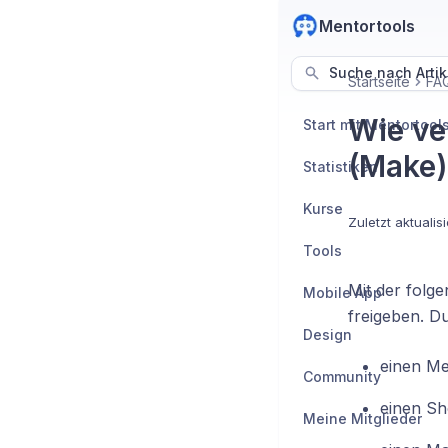
Mentortools
Suche nach Artik
Startseite
FAQ
Wie ve
Start mit Mentortool
(Make)
Statistiken
Kurse
Zuletzt aktualisi
Tools
Mit der folg
Mobile App
freigeben. Du
Design
einen Me
Community
einen Sh
Meine Mitglieder