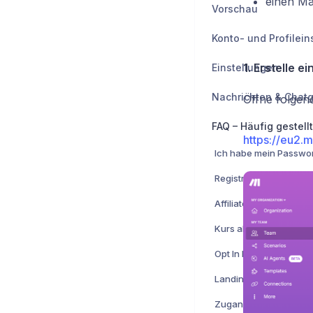
einen M
Vorschau
1. Erstelle 
Einstellungen
Nachrichten & Chat
Öffne folgen
FAQ – Häufig gestell
https://eu2
Registrierung aktiviere
Kurs aktivieren oder d
Opt In Prozess lösche
Landing Pages lösche