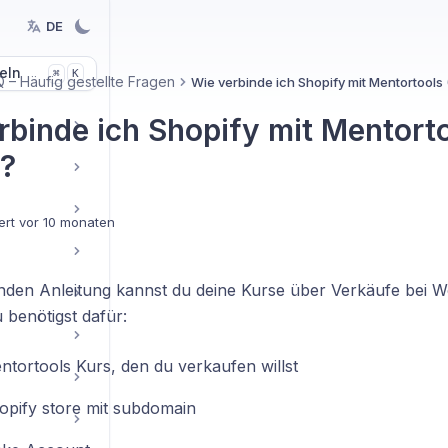
DE
eln
K
⌘
 – Häufig gestellte Fragen
Wie verbinde ich Shopify mit Mentortools
rbinde ich Shopify mit Mentort
s
?
ert
vor 10 monaten
enden Anleitung kannst du deine Kurse über Verkäufe be
 benötigst dafür:
ntortools Kurs, den du verkaufen willst
opify store mit subdomain