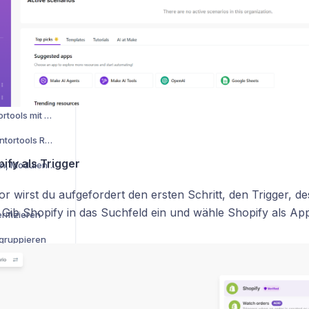
Module und Lektionen nach Zeit freischalten
 hochladen
nden
Wie verbinde ich Digistore24 mit Mentortools
Wie verbinde ich Mentortools mit Copecart?
Wo finde ich meine Mentortools Rechnungen
ify als Trigger
Reihenfolge von Kursen, Modulen und Lektionen verändern-verschieben
r wirst du aufgefordert den ersten Schritt, den Trigger, d
 Gib Shopify in das Suchfeld ein und wähle Shopify als App
rifizieren
gruppieren
nzufügen
Landing Page verlinken in Facebook als Beitrag oder als Kommentar