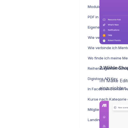
PDF in den Kursinhalt
Eigene Domain verwe
2.Wähle Shop
Digistore API Key
Im Make Edito
einzurichten.
In Facebook Domain ve
Kurse nach Kategorie 
Mitglieder manuell hi