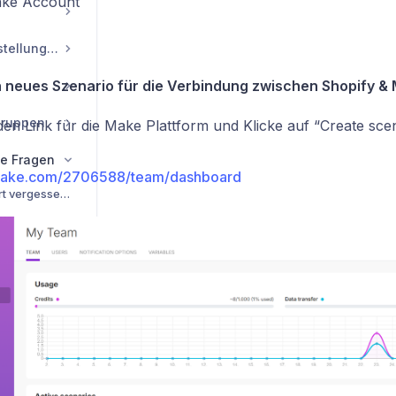
ake Account
Konto- und Profileinstellungen
ein neues Szenario für die Verbindung zwischen Shopify &
gruppen
den Link für die Make Plattform und Klicke auf “Create sce
te Fragen
.make.com/2706588/team/dashboard
Ich habe mein Passwort vergessen?
n
Affiliate Links generieren und eingliedern
eaktivieren
n
n
Zugangsdaten ändern / individualisieren