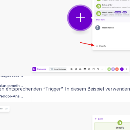
Reihenfolge von Blöcken in Lektionen ändern
ildern
en
Kunden mit einer CSV Datei importieren
Was ist ein privates Browser Fenster?
Wie testet man seinen Mitgliederbereich?
Wie ändere ich die Zahlungsmethode für meinen Mentortools Account
n entsprechenden “Trigger”. In diesem Beispiel verwenden
Digistore Affiliate und Vendor-Ansicht wechseln
Optimale Videogröße, Dateiformate und Videos komprimieren
s zuweisen
Bilddateigrößen – Logos, Covers und Branding Einstellungen