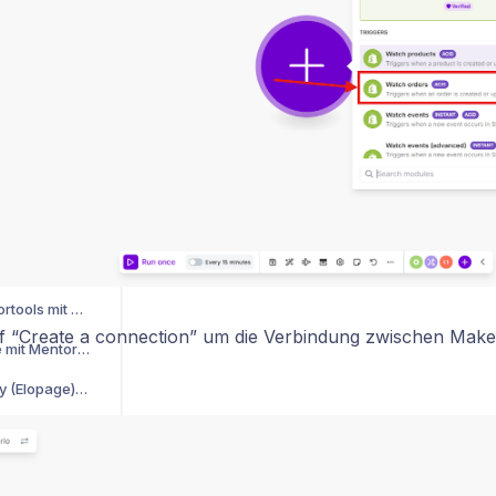
Wie hinterlege ich ein Social Media Bild?
Wie verbinde ich Mentortools mit Zapier und teste die Verbindung?
Wie erlaube ich Mentortools mit SPF E-Mails in meinem Auftrag zu senden?
Wie nutze ich Mentortools als mobiles Icon?
Wie erstelle ich einen Download Link?
Wie teste ich meine DigiStore24 Verbindung?
Wie teste ich meine Copecart-Verbindung?
Wie verbinde ich Mentortools mit ThriveCart?
 “Create a connection” um die Verbindung zwischen Make
Wie verbinde ich Stripe mit Mentortools?
.
Wie verbinde ich Ablefy (Elopage) mit Mentortools?
Wie ändere ich das Impressum in E-Mail-Benachrichtigungen?
Wie erstelle ich ein Video mit der KI?