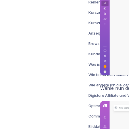
Kurszugriff verlängern
Kurszugriff entfernen
Anzeige von Lektionsb
Browser Cache lösch
Wähle nun de
Community einem Kur