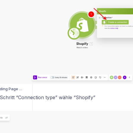
Wie verbinde ich WooCommerce mit Mentortools (Zapier)
Wie verbinde ich Shopify mit Mentortools (Zapier)
Wie verbinde ich WooCommerce mit Mentortools (Make)
Wie verbinde ich Shopify mit Mentortools (Make)?
„Adventskalender“ in Mentortools erstellen (1.–24. Dezember)
unktion vor?
Mentortools?
Wie können Mitglieder ihr Passwort ändern?
Wie setze ich eine Landing Page als Homepage?
Schritt “Connection type” wähle “Shopify”