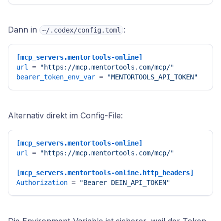
Dann in
:
~/.codex/config.toml
[mcp_servers.mentortools-online]
url
 = 
"https://mcp.mentortools.com/mcp/"
bearer_token_env_var
 = 
"MENTORTOOLS_API_TOKEN"
Alternativ direkt im Config-File:
[mcp_servers.mentortools-online]
url
 = 
"https://mcp.mentortools.com/mcp/"
[mcp_servers.mentortools-online.http_headers]
Authorization
 = 
"Bearer DEIN_API_TOKEN"
Die Environment-Variable ist sicherer, weil der Token