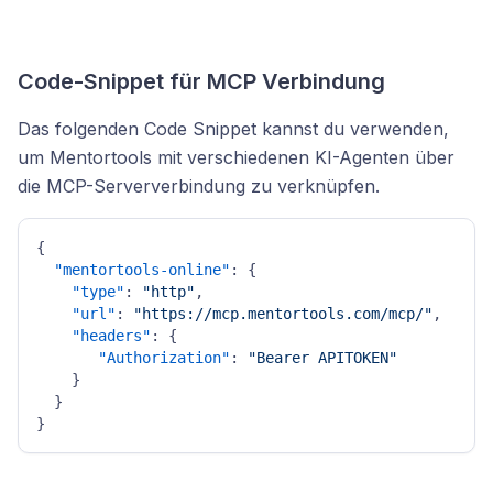
Code-Snippet für MCP Verbindung
Das folgenden Code Snippet kannst du verwenden,
um Mentortools mit verschiedenen KI-Agenten über
die MCP-Serververbindung zu verknüpfen.
{
"mentortools-online"
:
{
"type"
:
"http"
,
"url"
:
"https://mcp.mentortools.com/mcp/"
,
"headers"
:
{
"Authorization"
:
"Bearer APITOKEN"
}
}
}