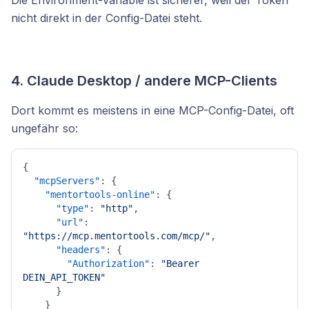
nicht direkt in der Config-Datei steht.
4. Claude Desktop / andere MCP-Clients
Dort kommt es meistens in eine MCP-Config-Datei, oft
ungefähr so:
{
"mcpServers"
:
{
"mentortools-online"
:
{
"type"
:
"http"
,
"url"
:
"https://mcp.mentortools.com/mcp/"
,
"headers"
:
{
"Authorization"
:
"Bearer 
DEIN_API_TOKEN"
}
}