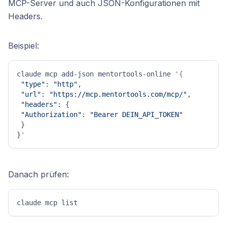
MCP-Server und auch JSON-Konfigurationen mit
Headers.
Beispiel:
claude mcp add-json mentortools-online 
'{
"type"
: 
"http"
,

"url"
: 
"https://mcp.mentortools.com/mcp/"
,

"headers"
: {

"Authorization"
: 
"Bearer DEIN_API_TOKEN"
 }

}
'
Danach prüfen:
claude mcp list