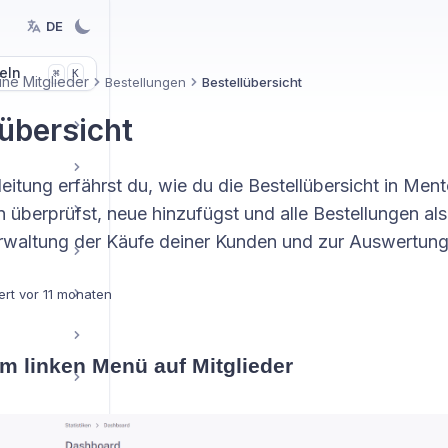
DE
eln
K
⌘
ne Mitglieder
Bestellungen
Bestellübersicht
lübersicht
s
leitung erfährst du, wie du die Bestellübersicht in Ment
 überprüfst, neue hinzufügst und alle Bestellungen als
erwaltung der Käufe deiner Kunden und zur Auswertun
ert
vor 11 monaten
 im linken Menü auf Mitglieder