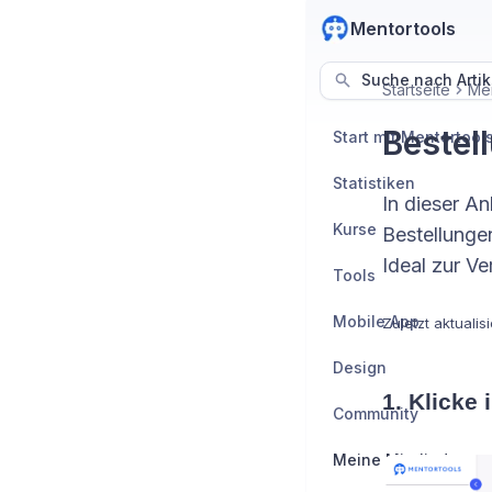
Mentortools
Suche nach Artik
Startseite
Mei
Bestel
Start mit Mentortool
Statistiken
In dieser An
Kurse
Bestellungen
Ideal zur V
Tools
Mobile App
Zuletzt aktualisi
Design
1. Klicke
Community
Meine Mitglieder