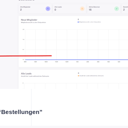
takte
Konto- und Profileinstellungen
gruppen
te Fragen
“Bestellungen”