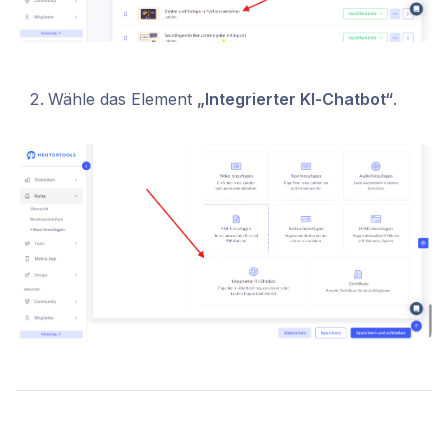
Wähle das Element
„Integrierter KI‑Chatbot“
.